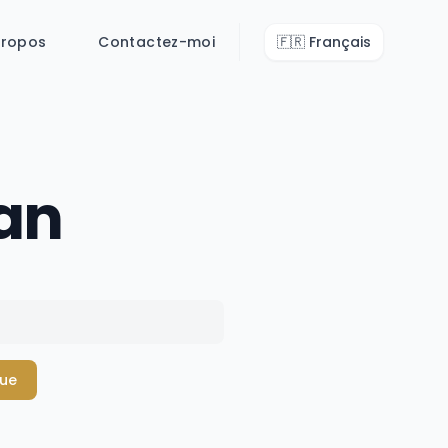
propos
Contactez-moi
🇫🇷
Français
an
due