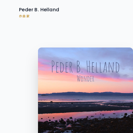
Peder B. Helland
作曲家