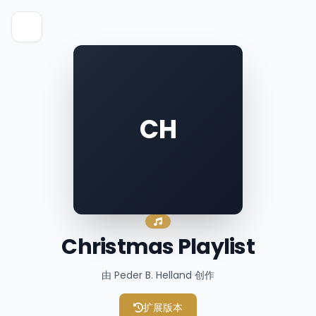
CH
Christmas Playlist
由 Peder B. Helland 创作
扩展版本