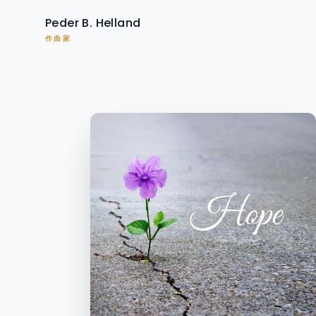
Peder B. Helland
作曲家