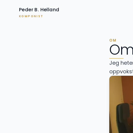
Peder B. Helland
KOMPONIST
OM
Om 
Jeg hete
oppvokst