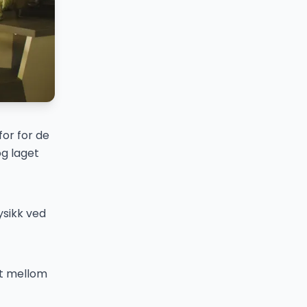
for for de
og laget
ysikk ved
et mellom