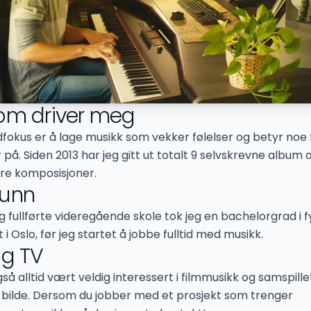
om driver meg
fokus er å lage musikk som vekker følelser og betyr noe 
på. Siden 2013 har jeg gitt ut totalt 9 selvskrevne album 
dre komposisjoner.
runn
eg fullførte videregående skole tok jeg en bachelorgrad i f
t i Oslo, før jeg startet å jobbe fulltid med musikk.
og TV
så alltid vært veldig interessert i filmmusikk og samspill
 bilde. Dersom du jobber med et prosjekt som trenger