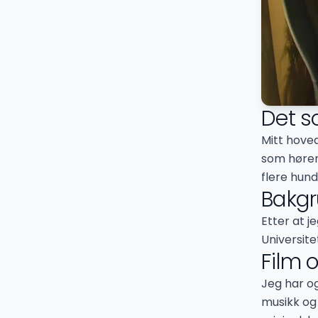
Det s
Mitt hoved
som hører 
flere hun
Bakg
Etter at j
Universite
Film 
Jeg har og
musikk og