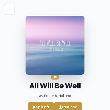
All Will Be Well
Av Peder B. Helland
Spill nå
Last ned